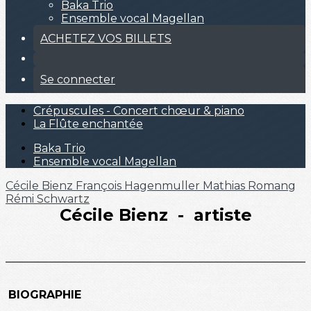
Baka Trio
Ensemble vocal Magellan
ACHETEZ VOS BILLETS
Se connecter
Crépuscules - Concert chœur & piano
La Flûte enchantée
Baka Trio
Ensemble vocal Magellan
Cécile Bienz
François Hagenmuller
Mathias Romang
Rémi Schwartz
Cécile Bienz - artiste
BIOGRAPHIE