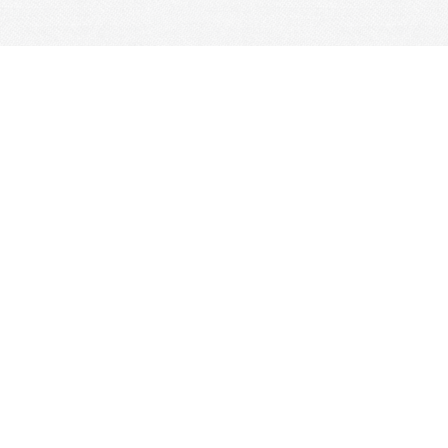
L’Arrach’Chœur, maison d'artistes / Strasbourg,
FRANCE / Association à but non lucratif régie par les
articles 21 à 79-III du code civil local et inscrite depuis
le 27/10/2005 auprès du Tribunal d’Instance de
Strasbourg - volume 83 folio 302 / SIRET 492 040 811
00027 / Licences spectacle n° 2-1059072 & 3-1059073
LIENS UTILES
Contact
Je m'abonne à la newsletter
OK
Plan du site
Licences
Mentions légales
CGUV
Paramétrer vos cookies