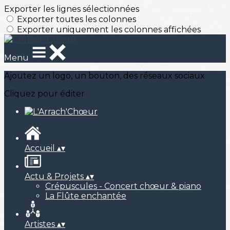
Exporter les lignes sélectionnées
Exporter toutes les colonnes
Exporter uniquement les colonnes affichées
Menu
Ajoutez un logo, un bouton, des réseaux sociaux
Cliquez pour éditer
Accueil
▴
▾
Actu & Projets
▴
▾
Crépuscules - Concert chœur & piano
La Flûte enchantée
Artistes
▴
▾