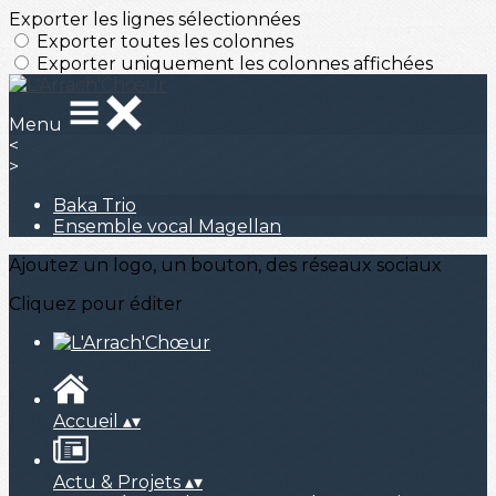
Exporter les lignes sélectionnées
Exporter toutes les colonnes
Exporter uniquement les colonnes affichées
Menu
<
>
Baka Trio
Ensemble vocal Magellan
Ajoutez un logo, un bouton, des réseaux sociaux
Cliquez pour éditer
Accueil
▴
▾
Actu & Projets
▴
▾