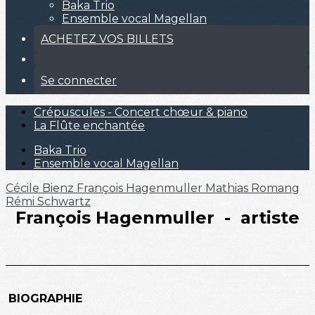
Baka Trio
Ensemble vocal Magellan
ACHETEZ VOS BILLETS
Se connecter
Crépuscules - Concert chœur & piano
La Flûte enchantée
Baka Trio
Ensemble vocal Magellan
Cécile Bienz
François Hagenmuller
Mathias Romang
Rémi Schwartz
François Hagenmuller - artiste
BIOGRAPHIE