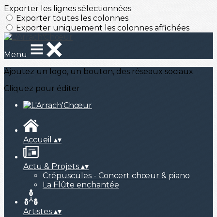
Exporter les lignes sélectionnées
Exporter toutes les colonnes
Exporter uniquement les colonnes affichées
Menu
Ajoutez un logo, un bouton, des réseaux sociaux
Cliquez pour éditer
Accueil
▴
▾
Actu & Projets
▴
▾
Crépuscules - Concert chœur & piano
La Flûte enchantée
Artistes
▴
▾