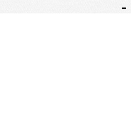
L’Arrach’Chœur, maison d'artistes / Strasbourg,
FRANCE / Association à but non lucratif régie par les
articles 21 à 79-III du code civil local et inscrite depuis
le 27/10/2005 auprès du Tribunal d’Instance de
Strasbourg - volume 83 folio 302 / SIRET 492 040 811
00027 / Licences spectacle n° 2-1059072 & 3-1059073
LIENS UTILES
Contact
Je m'abonne à la newsletter
OK
Plan du site
Licences
Mentions légales
CGUV
Paramétrer vos cookies